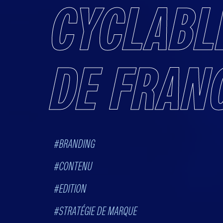
CYCLABL
DE FRAN
#BRANDING
#CONTENU
#EDITION
#STRATÉGIE DE MARQUE