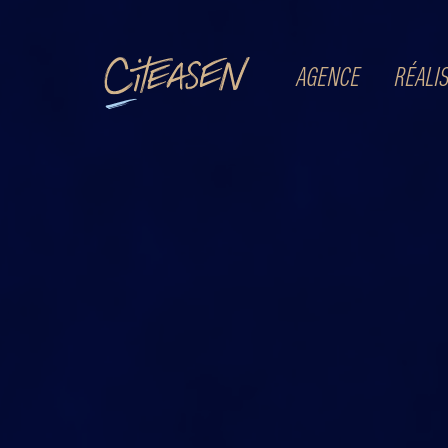
Citeasen
AGENCE
RÉALI